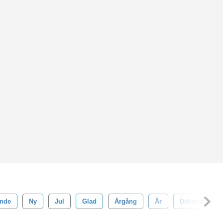
ande
Ny
Jul
Glad
Årgång
År
Dekoration