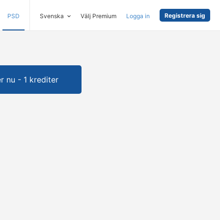
Registrera sig
PSD
Svenska
Välj Premium
Logga in
 nu - 1 krediter