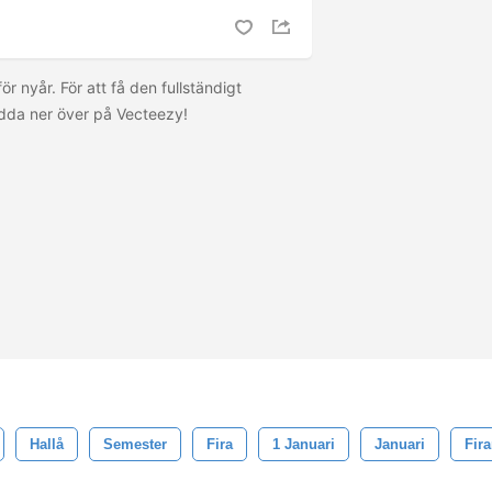
 nyår. För att få den fullständigt
adda ner
över på Vecteezy!
Hallå
Semester
Fira
1 Januari
Januari
Fir