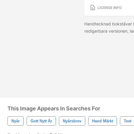
LICENSE INFO
Handtecknad bokstäver för
redigerbara versionen, l
This Image Appears In Searches For
Nyår
Gott Nytt År
Nyårsbrev
Hand Märkt
Text