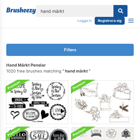
lose
Logga in
Registrera sig
Filters
Hand Märkt Penslar
1020 free brushes matching
hand märkt