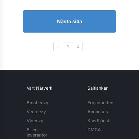
Nästa sida
1
Vårt Närverk
Sajtlänkar
Brusheezy
Erbjudanden
Vecteezy
Annonsera
Videezy
Kundtjänst
Bli en
DMCA
leverantör