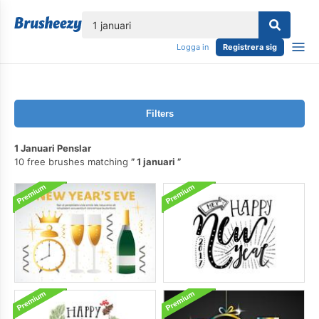
lose
Logga in
Registrera sig
Filters
1 Januari Penslar
10 free brushes matching
1 januari