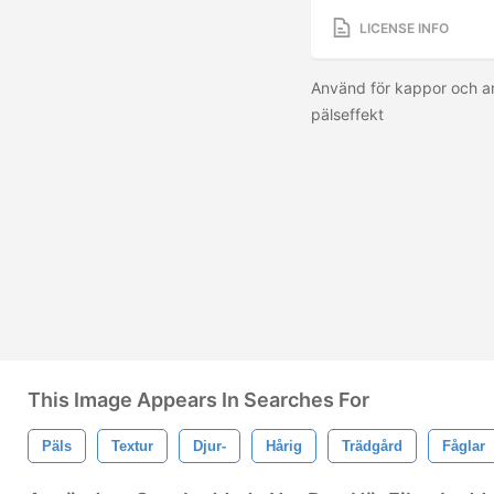
LICENSE INFO
Använd för kappor och a
pälseffekt
This Image Appears In Searches For
Päls
Textur
Djur-
Hårig
Trädgård
Fåglar