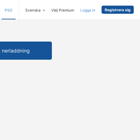
Registrera sig
PSD
Svenska
Välj Premium
Logga in
s nerladdning