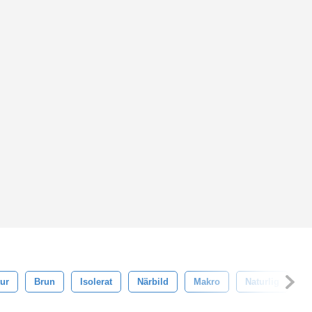
ur
Brun
Isolerat
Närbild
Makro
Naturlig
S