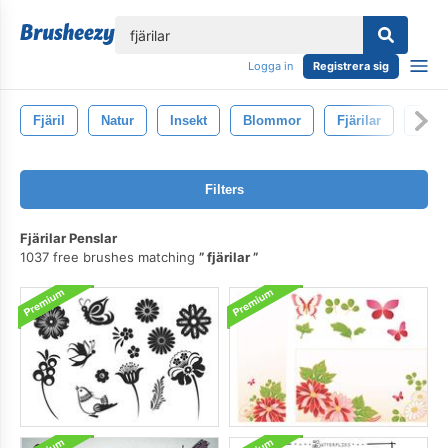
lose
Logga in
Registrera sig
Fjäril
Natur
Insekt
Blommor
Fjärilar
Färg
Filters
Fjärilar Penslar
1037 free brushes matching
fjärilar