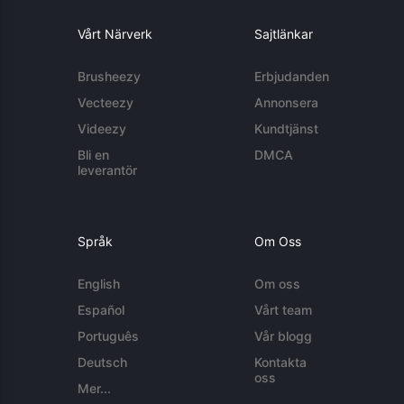
Vårt Närverk
Sajtlänkar
Brusheezy
Erbjudanden
Vecteezy
Annonsera
Videezy
Kundtjänst
Bli en
DMCA
leverantör
Språk
Om Oss
English
Om oss
Español
Vårt team
Português
Vår blogg
Deutsch
Kontakta
oss
Mer...