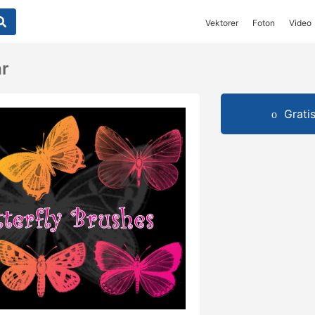
Vektorer
Foton
Video
ar
Grati