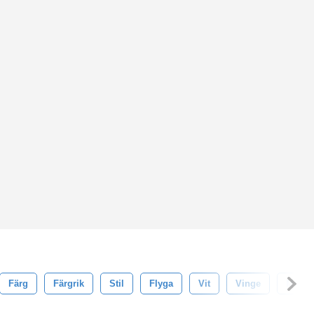
Färg
Färgrik
Stil
Flyga
Vit
Vinge
Målad