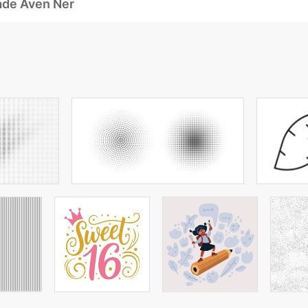
ade Även Ner