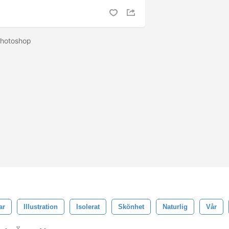
 Photoshop
ar
Illustration
Isolerat
Skönhet
Naturlig
Vår