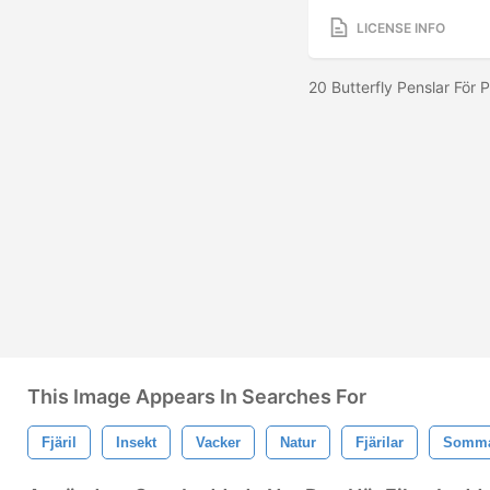
LICENSE INFO
20 Butterfly Penslar För
This Image Appears In Searches For
Fjäril
Insekt
Vacker
Natur
Fjärilar
Somm