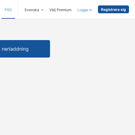
Registrera sig
PSD
Svenska
Välj Premium
Logga in
s nerladdning