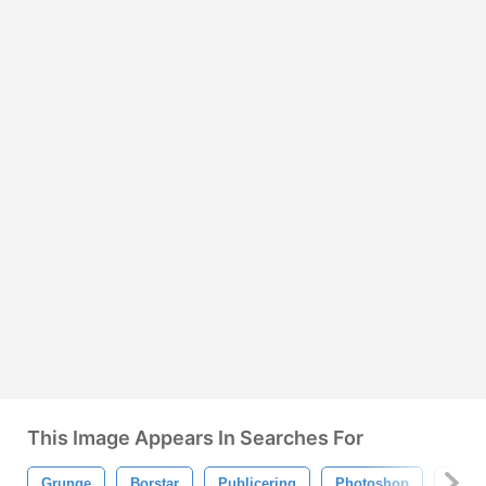
This Image Appears In Searches For
Grunge
Borstar
Publicering
Photoshop
Illust