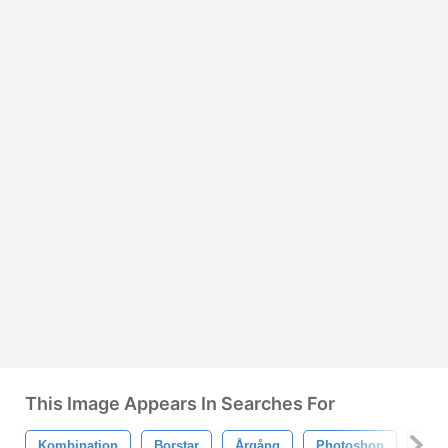
This Image Appears In Searches For
Kombination
Borstar
Årgång
Photoshop
Vec