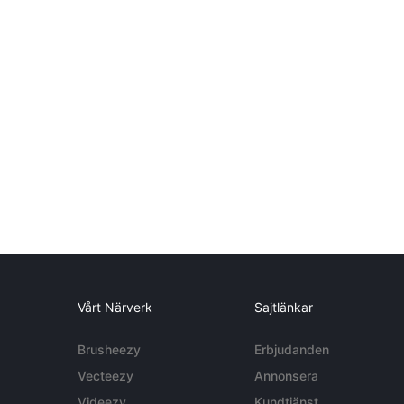
Vårt Närverk
Sajtlänkar
Brusheezy
Erbjudanden
Vecteezy
Annonsera
Videezy
Kundtjänst