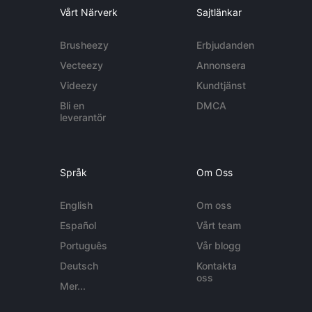
Vårt Närverk
Sajtlänkar
Brusheezy
Erbjudanden
Vecteezy
Annonsera
Videezy
Kundtjänst
Bli en
DMCA
leverantör
Språk
Om Oss
English
Om oss
Español
Vårt team
Português
Vår blogg
Deutsch
Kontakta
oss
Mer...