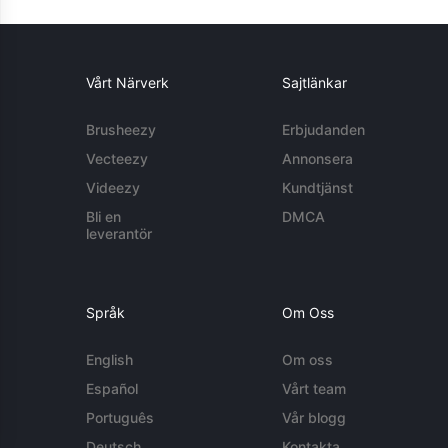
Vårt Närverk
Sajtlänkar
Brusheezy
Erbjudanden
Vecteezy
Annonsera
Videezy
Kundtjänst
Bli en
DMCA
leverantör
Språk
Om Oss
English
Om oss
Español
Vårt team
Português
Vår blogg
Deutsch
Kontakta