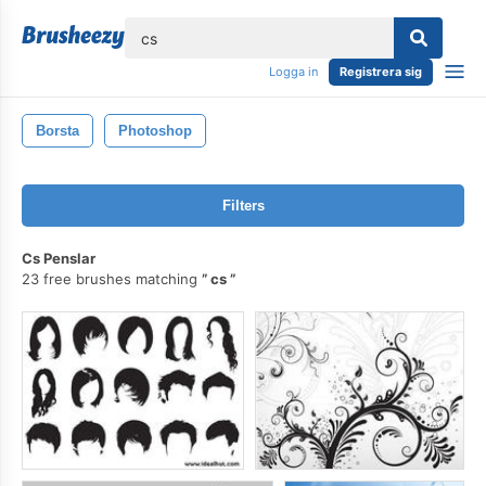
lose
Logga in
Registrera sig
Borsta
Photoshop
Filters
Cs Penslar
23 free brushes matching
cs