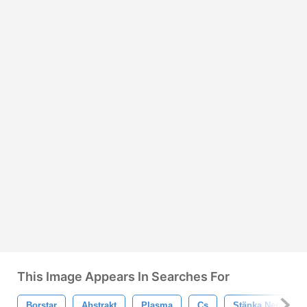
This Image Appears In Searches For
Borstar
Abstrakt
Plasma
Cs
Stänka Ner