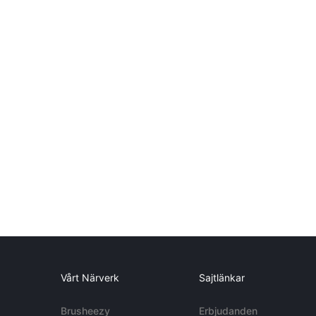
Vårt Närverk
Sajtlänkar
Brusheezy
Erbjudanden