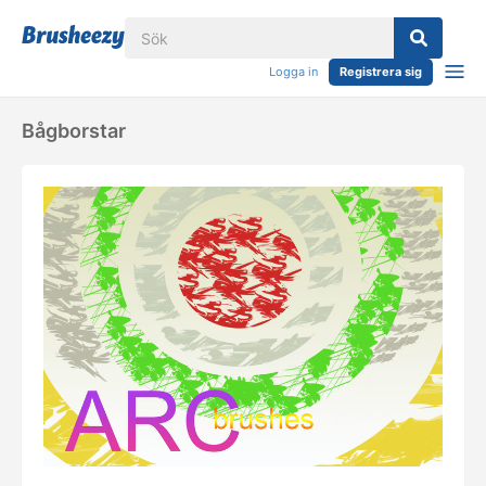
Logga in
Registrera sig
Bågborstar