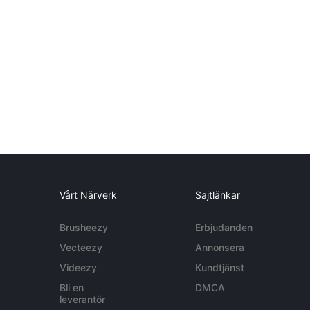
Vårt Närverk
Sajtlänkar
Brusheezy
Erbjudanden
Vecteezy
Annonsera
Videezy
Kundtjänst
Bli en
DMCA
leverantör