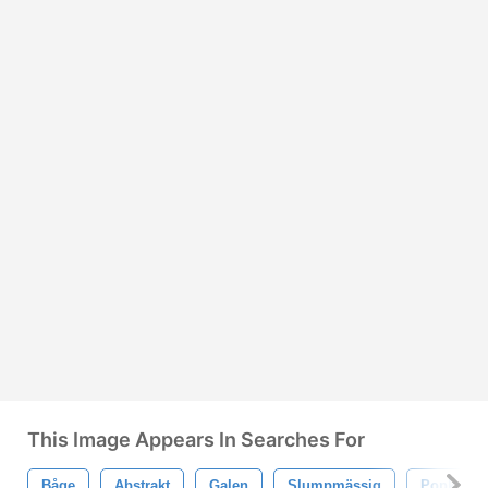
This Image Appears In Searches For
Båge
Abstrakt
Galen
Slumpmässig
Popkonst