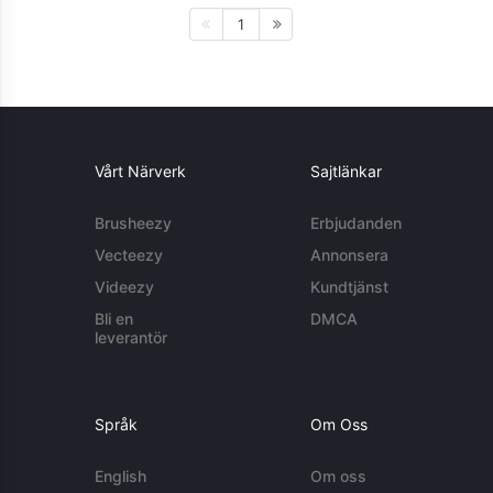
1
Vårt Närverk
Sajtlänkar
Brusheezy
Erbjudanden
Vecteezy
Annonsera
Videezy
Kundtjänst
Bli en
DMCA
leverantör
Språk
Om Oss
English
Om oss