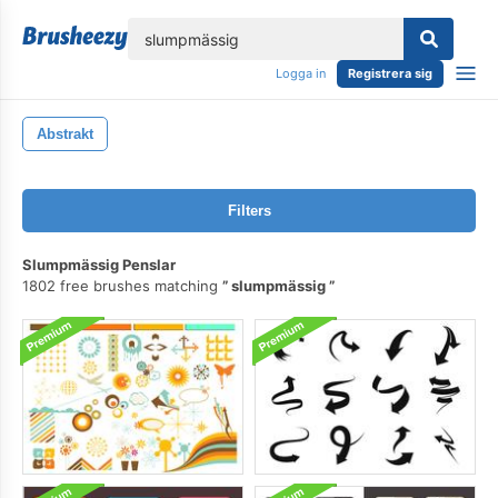
lose
Logga in
Registrera sig
Abstrakt
Filters
Slumpmässig Penslar
1802 free brushes matching
slumpmässig