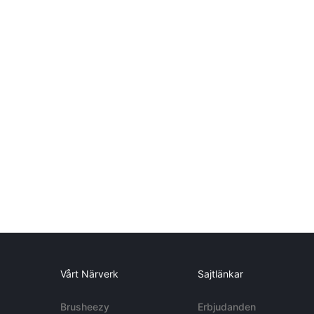
Vårt Närverk
Sajtlänkar
Brusheezy
Erbjudanden