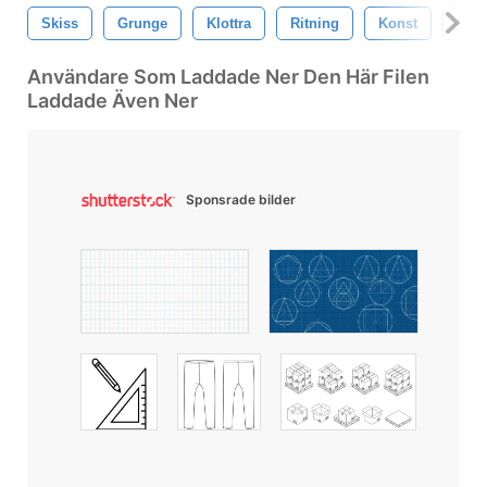
Skiss
Grunge
Klottra
Ritning
Konst
Pen
Användare Som Laddade Ner Den Här Filen
Laddade Även Ner
Sponsrade bilder