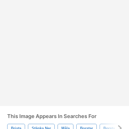
This Image Appears In Searches For
Brista
Stänka Ner
Måla
Borstar
Borsta
G