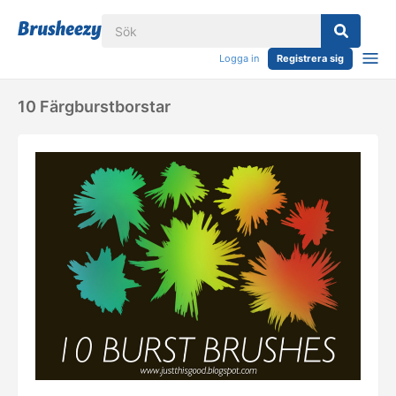
Logga in
Registrera sig
10 Färgburstborstar