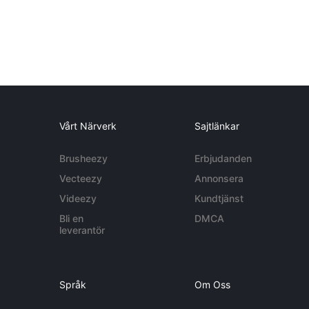
Vårt Närverk
Sajtlänkar
Brusheezy
Erbjudanden
Vecteezy
Annonsera
Videezy
Kundtjänst
Bli en
DMCA
leverantör
Språk
Om Oss