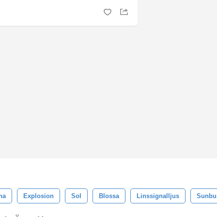
na
Explosion
Sol
Blossa
Linssignalljus
Sunbu