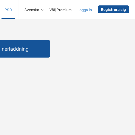
Registrera sig
PSD
Svenska
Välj Premium
Logga in
s nerladdning