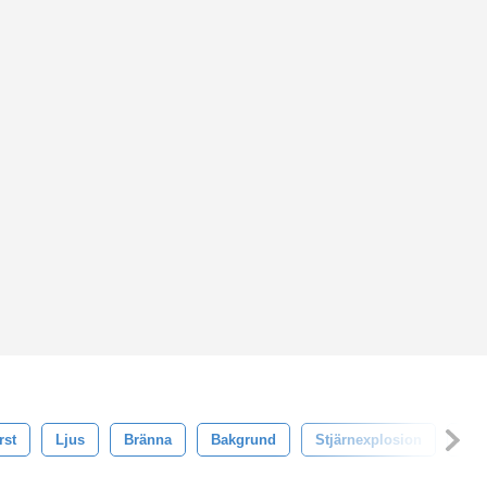
rst
Ljus
Bränna
Bakgrund
Stjärnexplosion
Sols