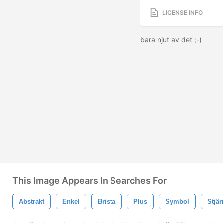
LICENSE INFO
bara njut av det ;-)
This Image Appears In Searches For
Abstrakt
Enkel
Brista
Plus
Symbol
Stjär