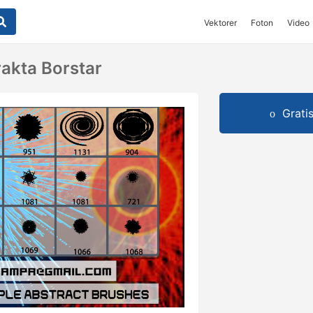
Vektorer
Foton
Video
rakta Borstar
Grati