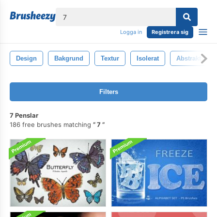
lose
Logga in
Registrera sig
Design
Bakgrund
Textur
Isolerat
Abstrakt
Filters
7 Penslar
186 free brushes matching
7