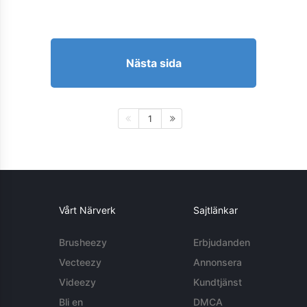
Nästa sida
1
Vårt Närverk
Sajtlänkar
Brusheezy
Erbjudanden
Vecteezy
Annonsera
Videezy
Kundtjänst
Bli en
DMCA