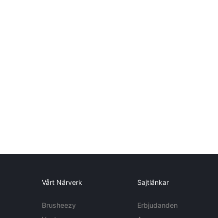
Vårt Närverk
Sajtlänkar
Brusheezy
Erbjudanden