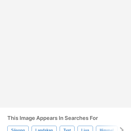
This Image Appears In Searches For
Säsong
Landskap
Tyst
Ljus
Himmel
So