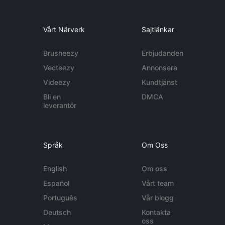
Vårt Närverk
Sajtlänkar
Brusheezy
Erbjudanden
Vecteezy
Annonsera
Videezy
Kundtjänst
Bli en
DMCA
leverantör
Språk
Om Oss
English
Om oss
Español
Vårt team
Português
Vår blogg
Deutsch
Kontakta
oss