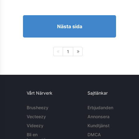
Nästa sida
1
Vårt Närverk
Sajtlänkar
Brusheezy
Erbjudanden
Vecteezy
Annonsera
Videezy
Kundtjänst
Bli en
DMCA