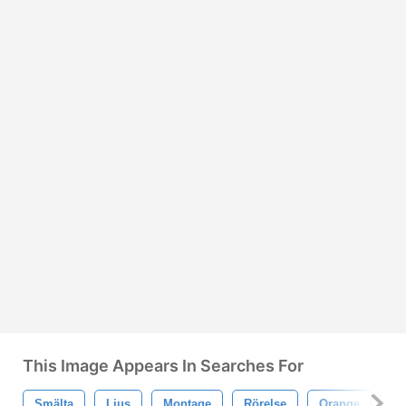
This Image Appears In Searches For
Smälta
Ljus
Montage
Rörelse
Orange
Is