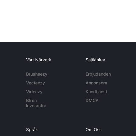
Vårt Närverk
Sajtlänkar
Brusheezy
Erbjudanden
Vecteezy
Annonsera
Videezy
Kundtjänst
Bli en
DMCA
leverantör
Språk
Om Oss