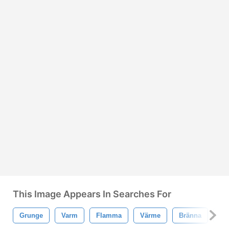
This Image Appears In Searches For
Grunge
Varm
Flamma
Värme
Bränna
Br