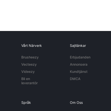
Vårt Närverk
Sajtlänkar
Brusheezy
Erbjudanden
Vecteezy
Annonsera
Videezy
Kundtjänst
Bli en
DMCA
leverantör
Språk
Om Oss