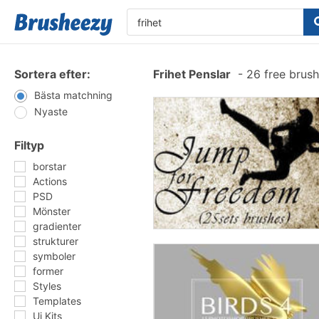
Sortera efter:
Frihet Penslar
-
26 free brus
Bästa matchning
Nyaste
Filtyp
borstar
Actions
PSD
Mönster
gradienter
strukturer
symboler
former
Styles
Templates
Ui Kits