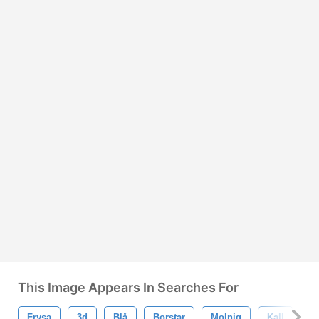
This Image Appears In Searches For
Frysa
3d
Blå
Borstar
Molnig
Kall
F