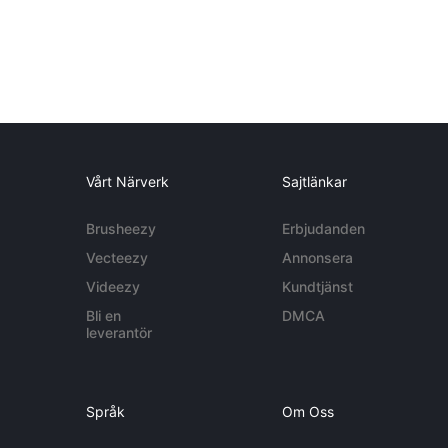
Vårt Närverk
Sajtlänkar
Brusheezy
Erbjudanden
Vecteezy
Annonsera
Videezy
Kundtjänst
Bli en
DMCA
leverantör
Språk
Om Oss