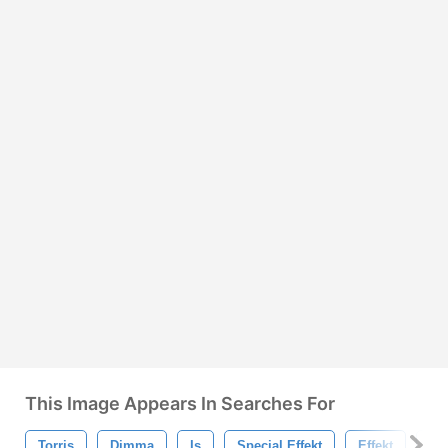
This Image Appears In Searches For
Torris
Dimma
Is
Special Effekt
Effekt
Rö