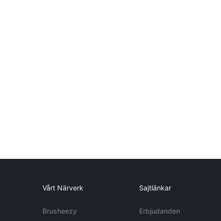
Vårt Närverk
Sajtlänkar
Brusheezy
Erbjudanden