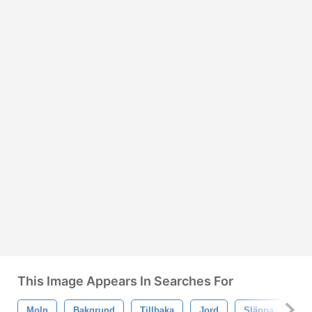
This Image Appears In Searches For
Moln
Bakgrund
Tillbaka
Jord
Släppa
Rö