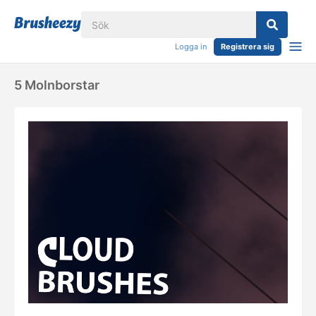
Logga in
Registrera sig
5 Molnborstar