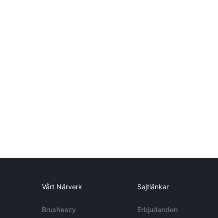
Vårt Närverk
Sajtlänkar
Brusheezy
Erbjudanden