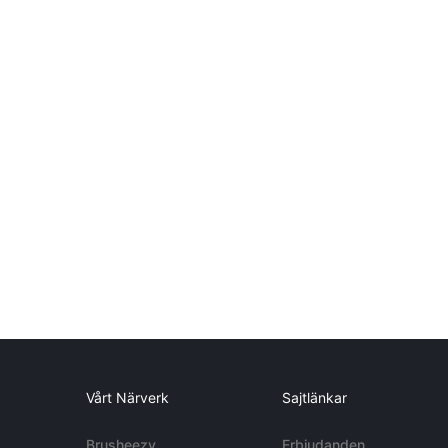
Vårt Närverk
Sajtlänkar
Brusheezy
Erbjudanden