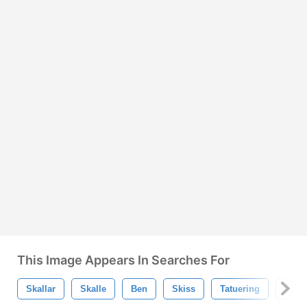
This Image Appears In Searches For
Skallar
Skalle
Ben
Skiss
Tatuering
Phot