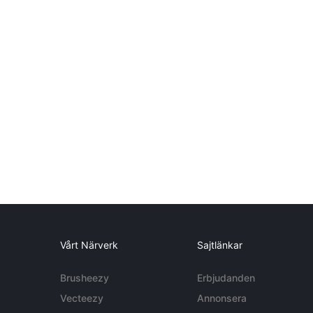
Vårt Närverk
Sajtlänkar
Brusheezy
Erbjudanden
Vecteezy
Annonsera