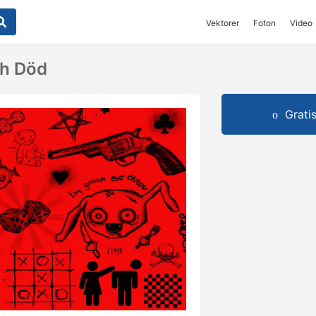
Vektorer
Foton
Video
ch Död
Grati