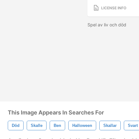
LICENSE INFO
Spel av liv och död
This Image Appears In Searches For
Död
Skalle
Ben
Halloween
Skallar
Svart