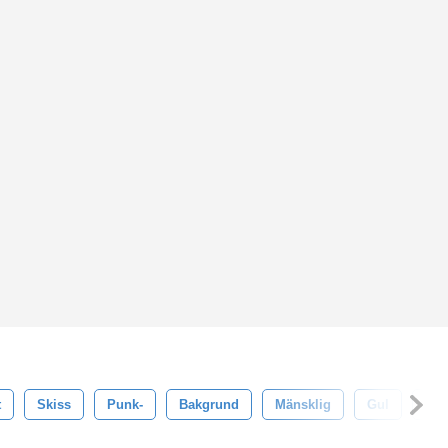
t
Skiss
Punk-
Bakgrund
Mänsklig
Gul
Ska