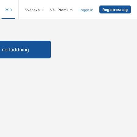
Registrera sig
PSD
Svenska
Välj Premium
Logga in
s nerladdning