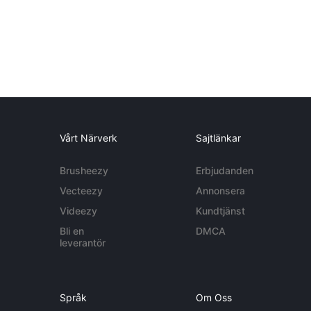
Vårt Närverk
Sajtlänkar
Brusheezy
Erbjudanden
Vecteezy
Annonsera
Videezy
Kundtjänst
Bli en
DMCA
leverantör
Språk
Om Oss