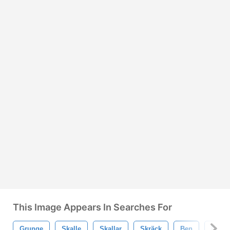
This Image Appears In Searches For
Grunge
Skalle
Skallar
Skräck
Ben
Död