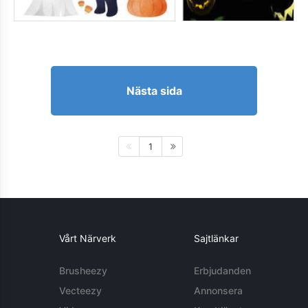
Nästa sida
1
Vårt Närverk
Sajtlänkar
Brusheezy
Erbjudanden
Vecteezy
Annonsera