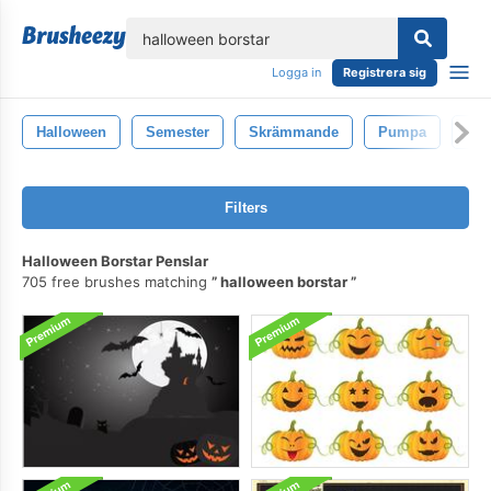
lose
Logga in
Registrera sig
Halloween
Semester
Skrämmande
Pumpa
Sp
Filters
Halloween Borstar Penslar
705 free brushes matching
halloween borstar