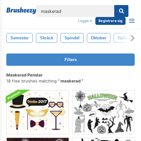
lose
Logga in
Registrera sig
Semester
Skräck
Spindel
Oktober
Halloween
Filters
Maskerad Penslar
18 free brushes matching
maskerad