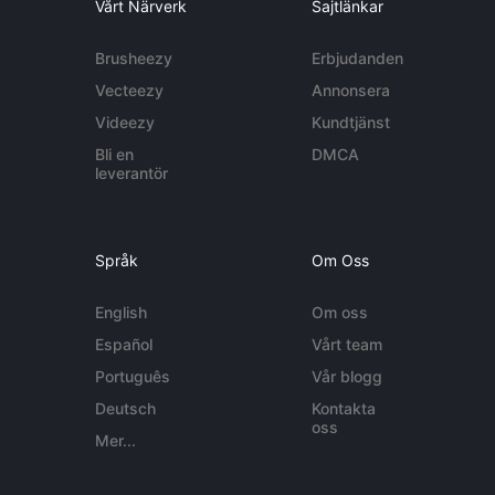
Vårt Närverk
Sajtlänkar
Brusheezy
Erbjudanden
Vecteezy
Annonsera
Videezy
Kundtjänst
Bli en
DMCA
leverantör
Språk
Om Oss
English
Om oss
Español
Vårt team
Português
Vår blogg
Deutsch
Kontakta
oss
Mer...