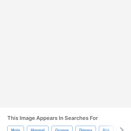
This Image Appears In Searches For
Moln
Himmel
Grunge
Dimma
Rök
Brand