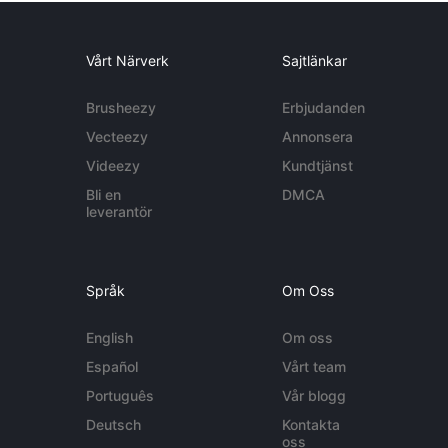
Vårt Närverk
Sajtlänkar
Brusheezy
Erbjudanden
Vecteezy
Annonsera
Videezy
Kundtjänst
Bli en
DMCA
leverantör
Språk
Om Oss
English
Om oss
Español
Vårt team
Português
Vår blogg
Deutsch
Kontakta
oss