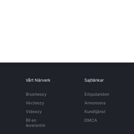
Vårt Närverk
Sajtlänkar
Brusheezy
Erbjudanden
Vecteezy
Annonsera
Videezy
Kundtjänst
Bli en
DMCA
leverantör