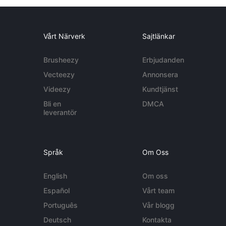
Vårt Närverk
Sajtlänkar
Brusheezy
Erbjudanden
Vecteezy
Annonsera
Videezy
Kundtjänst
Bli en
DMCA
leverantör
Språk
Om Oss
English
Om oss
Español
Vårt team
Português
Vår blogg
Deutsch
Kontakta