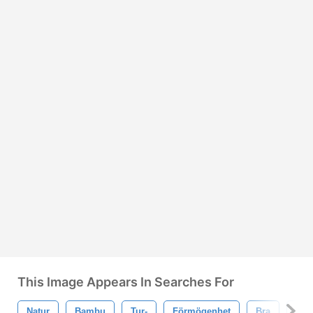
This Image Appears In Searches For
Natur
Bambu
Tur-
Förmögenhet
Bra
Tur