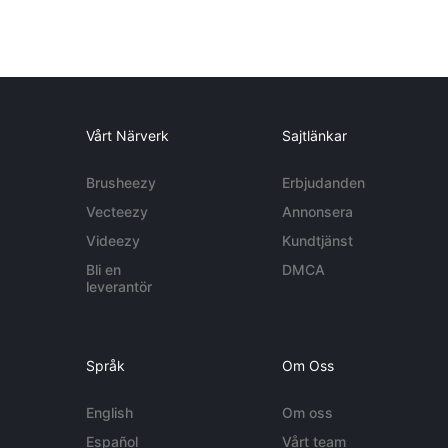
Vårt Närverk
Sajtlänkar
Brusheezy
Erbjudanden
Vecteezy
Annonsera
Videezy
Kundtjänst
Bli en
DMCA
leverantör
Språk
Om Oss
English
Om oss
Español
Vårt team