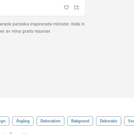
strerade persiska inspirerade mönster. Kolla in
r av mina gratis resurser.
ign
Årgång
Dekoration
Bakgrund
Dekorativ
Sva