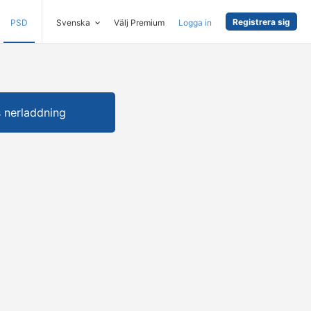
Registrera sig
PSD
Svenska
Välj Premium
Logga in
s nerladdning