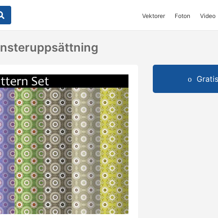
Vektorer
Foton
Video
nsteruppsättning
Grati