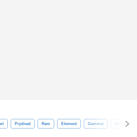
rt
Prydnad
Ram
Element
Gammal
Blommig