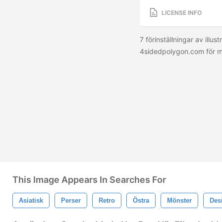
LICENSE INFO
7 förinställningar av illu
4sidedpolygon.com för me
This Image Appears In Searches For
Asiatisk
Perser
Retro
Östra
Mönster
Des