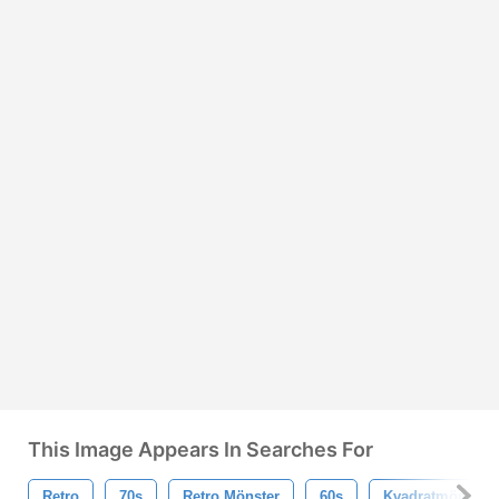
This Image Appears In Searches For
Retro
70s
Retro Mönster
60s
Kvadratmönster