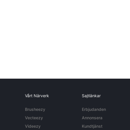
Vårt Närverk
Sajtlänkar
Brusheezy
Erbjudanden
Vecteezy
Annonsera
Videezy
Kundtjänst