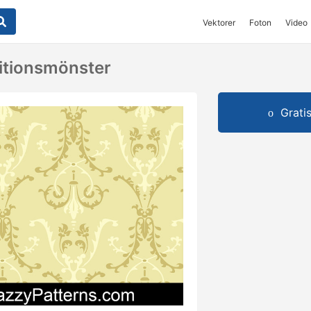
Vektorer
Foton
Video
itionsmönster
Grati