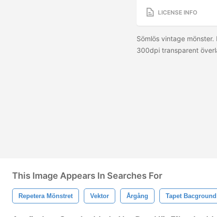
LICENSE INFO
Sömlös vintage mönster. 
300dpi transparent överla
This Image Appears In Searches For
Repetera Mönstret
Vektor
Årgång
Tapet Bacground