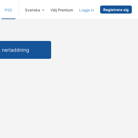
Registrera sig
PSD
Svenska
Välj Premium
Logga in
s nerladdning