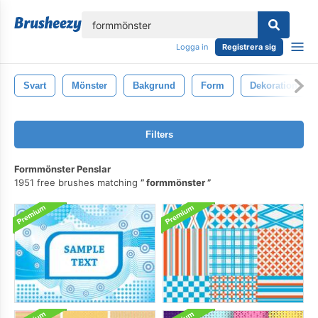
lose
Logga in
Registrera sig
Svart
Mönster
Bakgrund
Form
Dekoration
Filters
Formmönster Penslar
1951 free brushes matching
formmönster