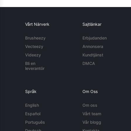
Vårt Närverk
Sajtlänkar
Brusheezy
Erbjudanden
Vecteezy
Annonsera
Videezy
Kundtjänst
Bli en
DMCA
leverantör
Språk
Om Oss
English
Om oss
Español
Vårt team
Português
Vår blogg
Deutsch
Kontakta