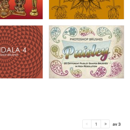
av 3
1