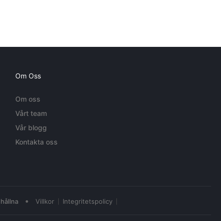
Om Oss
Om oss
Vårt team
Vår blogg
Kontakta oss
•
hållna
Villkor
Integritetspolicy