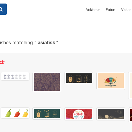
Vektorer
Foton
Video
rushes matching
asiatisk