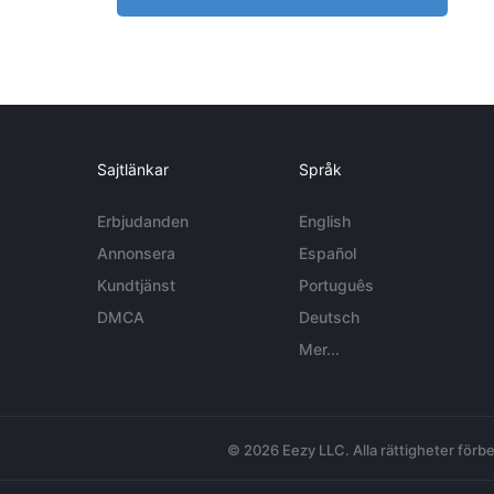
Sajtlänkar
Språk
Erbjudanden
English
Annonsera
Español
Kundtjänst
Português
DMCA
Deutsch
Mer...
© 2026 Eezy LLC. Alla rättigheter förbe