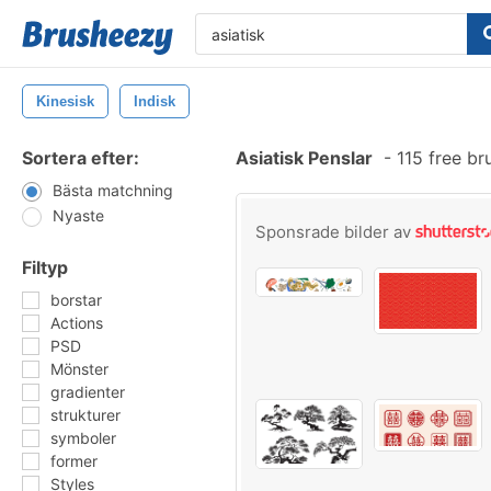
Kinesisk
Indisk
Sortera efter:
Asiatisk Penslar
-
115 free b
Bästa matchning
Nyaste
Sponsrade bilder av
Filtyp
borstar
Actions
PSD
Mönster
gradienter
strukturer
symboler
former
Styles