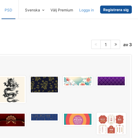
Registrera sig
PSD
Svenska
Välj Premium
Logga in
av 3
1