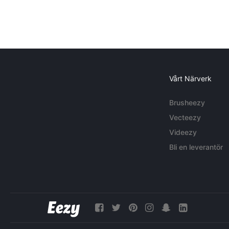
Vårt Närverk
Brusheezy
Vecteezy
Videezy
Bli en leverantör