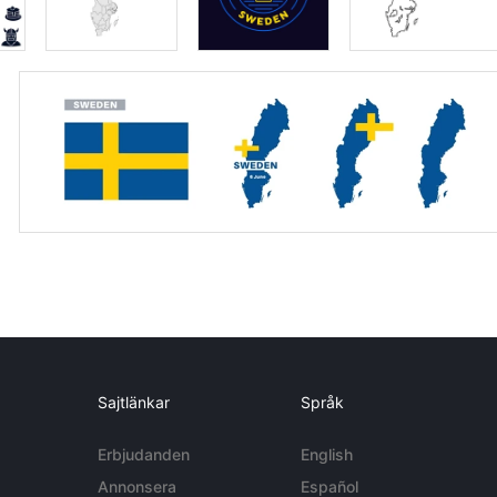
Sajtlänkar
Språk
Erbjudanden
English
Annonsera
Español