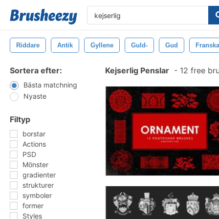
Riddare
Antik
Gyllene
Guld-
Gud
Fransk
Sortera efter:
Kejserlig Penslar
-
12 free br
Bästa matchning
Nyaste
Filtyp
borstar
Actions
PSD
Mönster
gradienter
strukturer
symboler
former
Styles