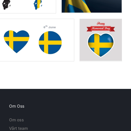
Om Oss
Om oss
Vårt team