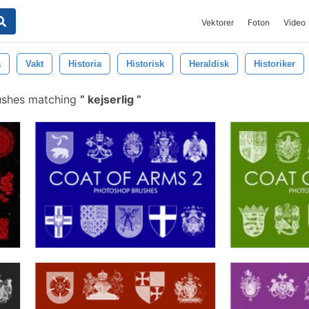
Vektorer
Foton
Video
a
Vakt
Historia
Historisk
Heraldisk
Historiker
ushes matching
kejserlig