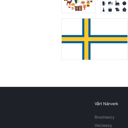
Vårt Närverk
Brusheezy
Vecteezy