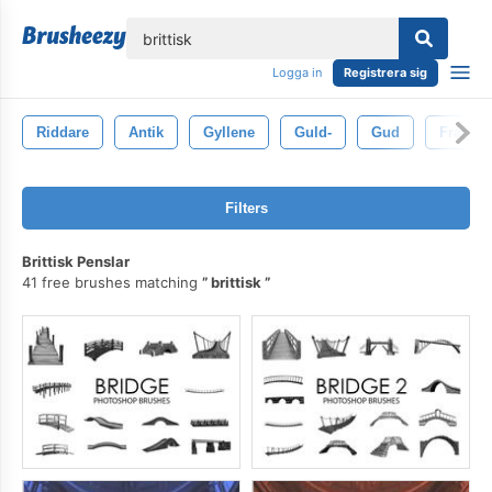
lose
Logga in
Registrera sig
Riddare
Antik
Gyllene
Guld-
Gud
Fransk
Filters
Brittisk Penslar
41 free brushes matching
brittisk