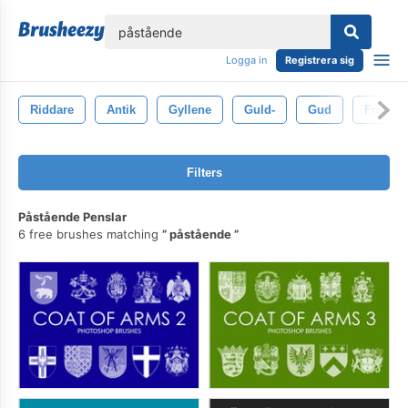
lose
Logga in
Registrera sig
Riddare
Antik
Gyllene
Guld-
Gud
Fransk
Filters
Påstående Penslar
6 free brushes matching
påstående