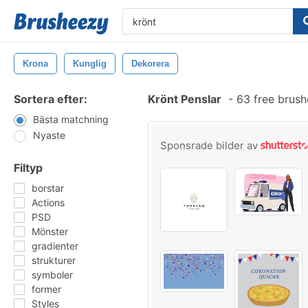
Krona
Kunglig
Dekorera
Sortera efter:
Krönt Penslar
-
63 free brus
Bästa matchning
Nyaste
Sponsrade bilder av
Filtyp
borstar
Actions
PSD
Mönster
gradienter
strukturer
symboler
former
Styles