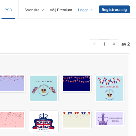
Registrera sig
PSD
Svenska
Välj Premium
Logga in
av 2
1