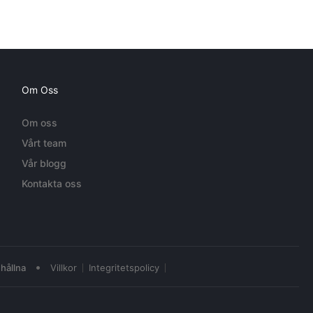
Om Oss
Om oss
Vårt team
Vår blogg
Kontakta oss
•
hållna
Villkor
Integritetspolicy