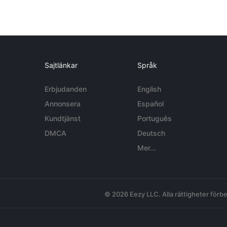
Sajtlänkar
Språk
Erbjudanden
English
Annonsera
Español
Kundtjänst
Português
DMCA
Deutsch
Mer...
© 2026 Eezy LLC. Alla rättigheter förbe