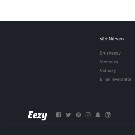
Vårt Närverk
Brusheezy
Vecteezy
Videezy
Bli en leverantör