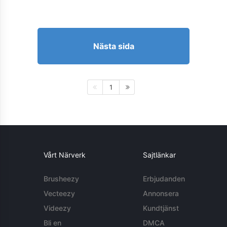
Nästa sida
1
Vårt Närverk
Sajtlänkar
Brusheezy
Erbjudanden
Vecteezy
Annonsera
Videezy
Kundtjänst
Bli en
DMCA