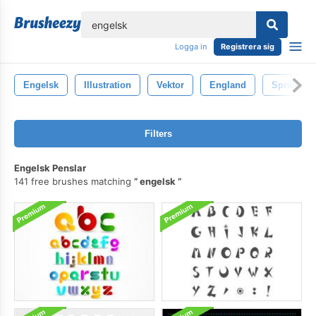
lose
Logga in
Registrera sig
Engelsk
Illustration
Vektor
England
Språk
Filters
Engelsk Penslar
141 free brushes matching
engelsk