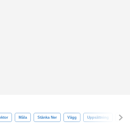
ektor
Måla
Stänka Ner
Vägg
Uppsättning
Textu