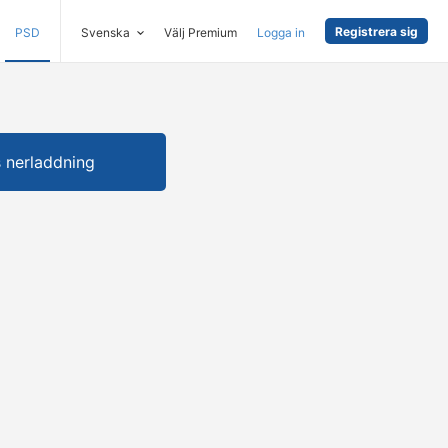
Registrera sig
PSD
Svenska
Välj Premium
Logga in
s nerladdning