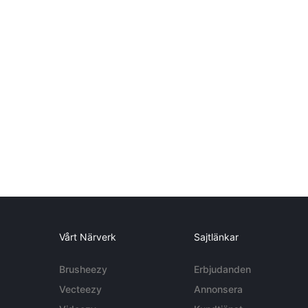
Vårt Närverk
Sajtlänkar
Brusheezy
Erbjudanden
Vecteezy
Annonsera